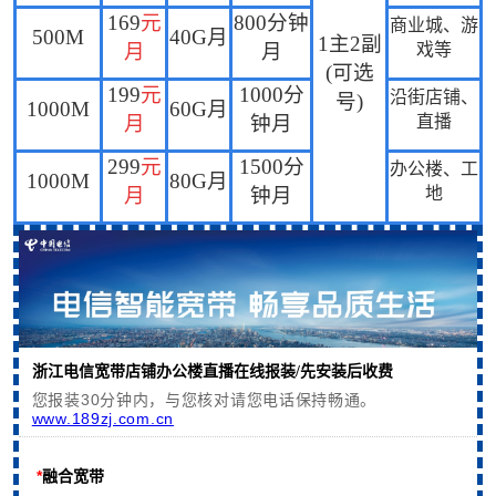
169
元
800
分钟
商业城、游
500M
40G
月
1
主
2
副
月
月
戏等
(
可选
199
元
1000
分
沿街店铺、
号
)
1000M
60G
月
月
钟月
直播
299
元
1500
分
办公楼、工
1000M
80G
月
月
钟月
地