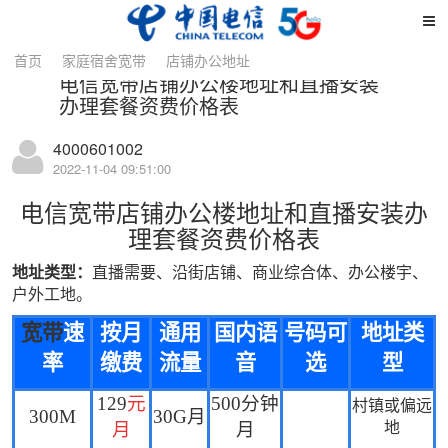
详情
首页
家庭宿舍宽带
店铺办公地址
电信宽带店铺办公楼地址和直播安装
办理套餐资费价格表
4000601002
2022-11-04 09:51:00
电信宽带
店铺办公楼地址和直播安装办
理套餐资费价格表
地址类型：
直播需要、
沿街店铺、商业综合体、办公楼宇、
户外工地。
宽带
速
按月
通用
国内语
号码可
地址类
率
缴费
流量
音
选
型
129
元
500
分钟
村镇或偏远
300M
30G
月
月
月
地